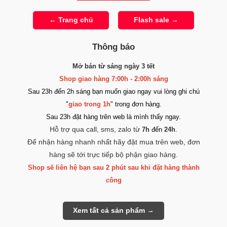
Khách muốn nhận nhanh vui lòng trên web. Đặt qua
ZALO có thể phản hồi chậm
, xin kiên nhẫn chờ đợi.
Thông báo
Chi tiết Bao cao su đôn dên Pleasure X-
Tender có quai đeo rung gốc
Mở bán từ sáng ngày 3 tết
Shop giao hàng 7:00h - 2:00h sáng
https://xixoon.com/embed/20220721094751N5RXKY
Sau 23h đến 2h sáng bạn muốn giao ngay vui lòng ghi chú
Video giới thiệu
Bao cao su đôn dên Lovetoy X-tender có quai
"
giao trong 1h
" trong đơn hàng.
đeo
Sau 23h đặt hàng trên web là mình thấy ngay.
Hỗ trợ qua call, sms, zalo từ
.
7h
đến
24h
Để nhận hàng nhanh nhất hãy đặt mua trên web, đơn
hàng sẽ tới trực tiếp bộ phận giao hàng.
Shop sẽ liên hệ bạn sau 2 phút sau khi đặt hàng thành
công