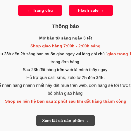
Thông báo
Mở bán từ sáng ngày 3 tết
Shop giao hàng 7:00h - 2:00h sáng
u 23h đến 2h sáng bạn muốn giao ngay vui lòng ghi chú "
giao trong 
trong đơn hàng.
Sau 23h đặt hàng trên web là mình thấy ngay.
Hỗ trợ qua call, sms, zalo từ
.
7h
đến
24h
 nhận hàng nhanh nhất hãy đặt mua trên web, đơn hàng sẽ tới trực t
bộ phận giao hàng.
Shop sẽ liên hệ bạn sau 2 phút sau khi đặt hàng thành công