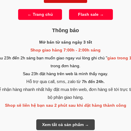
Thông báo
Mở bán từ sáng ngày 3 tết
Shop giao hàng 7:00h - 2:00h sáng
u 23h đến 2h sáng bạn muốn giao ngay vui lòng ghi chú "
giao trong 
trong đơn hàng.
Sau 23h đặt hàng trên web là mình thấy ngay.
Hỗ trợ qua call, sms, zalo từ
.
7h
đến
24h
 nhận hàng nhanh nhất hãy đặt mua trên web, đơn hàng sẽ tới trực t
bộ phận giao hàng.
Shop sẽ liên hệ bạn sau 2 phút sau khi đặt hàng thành công