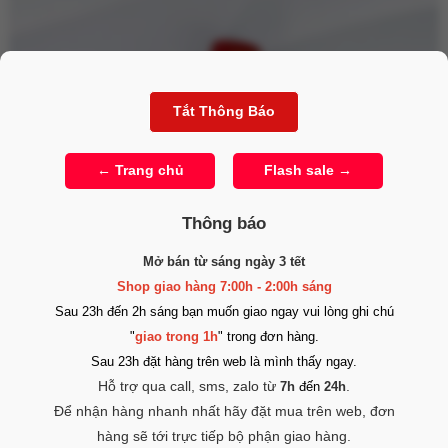
Thông báo
Mở bán từ sáng ngày 3 tết
Shop giao hàng 7:00h - 2:00h sáng
Sau 23h đến 2h sáng bạn muốn giao ngay vui lòng ghi chú
Chai hít popper Jungle Juice Plus 30ml giúp tăng cảm giác hưng
"
giao trong 1h
" trong đơn hàng.
phấn
Sau 23h đặt hàng trên web là mình thấy ngay.
Chai hít Popper Jungle Juice Plus 30ml được sử dụng chủ yếu
Hỗ trợ qua call, sms, zalo từ
.
với các công dụng như:
7h
đến
24h
Để nhận hàng nhanh nhất hãy đặt mua trên web, đơn
Tác dụng nhanh chóng
: Poppers có tác dụng tức thì khi hít vào,
chỉ mất vài giây để người dùng cảm nhận được hiệu ứng.
hàng sẽ tới trực tiếp bộ phận giao hàng.