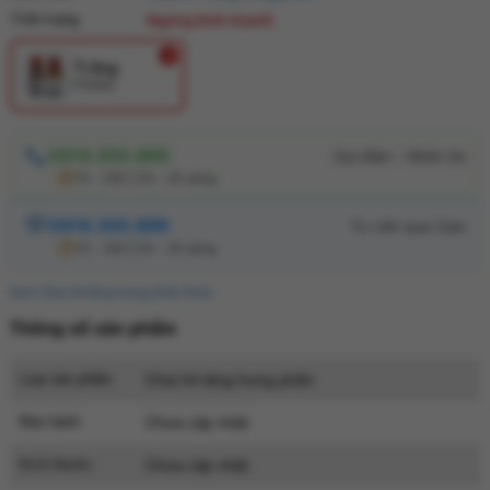
Tình trạng
Ngừng kinh doanh
Trắng
PG983
0919.350.899
7h - 24h | 0h - 2h sáng
0919.350.899
7h - 24h | 0h - 2h sáng
Xem Chai hít tăng hưng phấn khác
Thông số sản phẩm
Loại sản phẩm
Chai hít tăng hưng phấn
Bảo hành
Chưa cập nhật
Kích thước
Chưa cập nhật