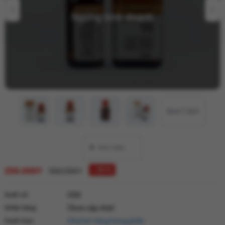
Ngừng kinh doanh
Xem 7 ảnh
250.000₫
↓ 50 %
500.000₫
Xuất xứ
USA
Nhãn hàng
Chưa cập nhật
Danh mục
Chai hít tăng hưng phấn