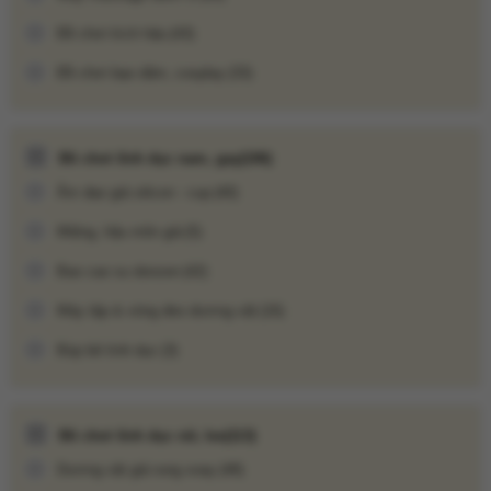
Đồ chơi kích hậu
(43)
Đồ chơi bạo dâm, cosplay
(33)
Đồ chơi tình dục nam, gay
(106)
Âm đạo giả silicon - cup
(40)
Miệng, hậu môn giả
(5)
Bao cao su donzen
(42)
Máy tập & vòng đeo dương vật
(16)
Đóng gói nhỏ gọn, tiện lợi cho việc sử dụng và mang theo bên
Búp bê tình dục
(3)
mình.
Lưu Ý Khi Sử Dụng
Đồ chơi tình dục nữ, les
(113)
Dù mang lại hiệu quả nhanh chóng, việc sử dụng popper cần
được thực hiện cẩn thận để đảm bảo an toàn:
Dương vật giả rung xoay
(48)