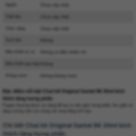
Nguồn
Chưa cập nhật
Chất liệu
Chưa cập nhật
Chức năng
Chưa cập nhật
Sưởi ấm
Không
Điều khiển từ xa
Không có điều khiển rời
Điều khiển qua App
Không
Kháng nước
Không kháng nước
Đặc điểm nổi bật Chai hít Original Santal 98 30ml kích
thích tăng hưng phấn
Popper thường được sử dụng để tạo ra cảm giác hưng phấn, thư giãn và
tăng cường cảm xúc trong các hoạt động tình dục.
Chi tiết Chai hít Original Santal 98 30ml kích
thích tăng hưng phấn