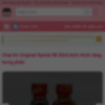
Nước hoa KD Quick Rush
Quần dương vật dây đeo
Xịt, uống kéo dài thời 
Dương vật
Máy mát xa
Trứng rung
Âm đạo giả
Xuất tinh sớm
Flash Sale
Chai hít Original Santal 98 30ml kích thích tăng
hưng phấn