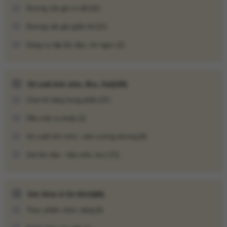
Dương vật giả có đế
(42)
Không lạm dụng:
Sử dụng với tần suất vừa phải để tránh ảnh
hưởng xấu đến sức khỏe.
Dương vật giả quần lót
(21)
Tránh kết hợp với các loại thuốc khác:
Đặc biệt là thuốc điều trị
Dụng cụ tập âm đạo, nở ngực
(2)
tim mạch hoặc rối loạn cương dương.
Không sử dụng khi lái xe:
Vì popper có thể gây chóng mặt hoặc
mất tập trung.
Xịt xuất tinh sớm, Bcs, Gel
(120)
Chai hít tăng hưng phấn
(37)
Dầu mát xa body
(2)
Xịt xuất tinh sớm, viên cường dương
(9)
Gel âm đạo - hậu môn, bcs
(72)
Sức khỏe & Sở thích
(66)
Thực phẩm chức năng
(0)