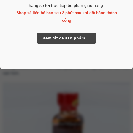
hàng sẽ tới trực tiếp bộ phận giao hàng.
Tăng cường hưng phấn:
Khi hít, popper sẽ kích thích mạch máu giãn nở, giúp tăng lưu
Shop sẽ liên hệ bạn sau 2 phút sau khi đặt hàng thành
lượng máu, mang lại cảm giác hưng phấn mạnh mẽ và nhanh
công
chóng.
Giải tỏa căng thẳng:
Original Santal 98 được đánh giá là lựa chọn lý tưởng để giảm áp
lực và căng thẳng sau một ngày dài làm việc.
Thăng hoa cảm xúc trong các hoạt động cá nhân:
Đặc biệt phổ biến trong cộng đồng với mục đích hỗ trợ trong
những khoảnh khắc thân mật, giúp mọi trải nghiệm trở nên trọn
vẹn hơn.