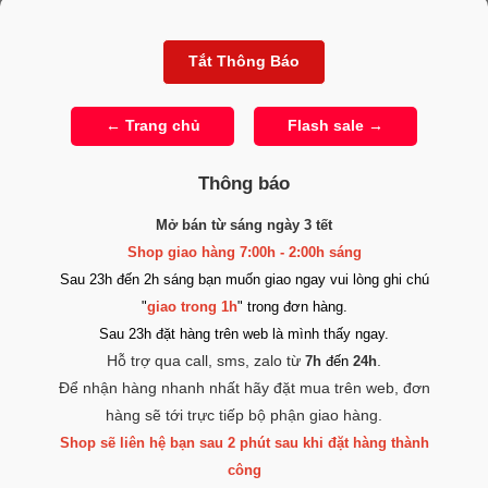
quan hệ tình dục, cũng như tăng cường cảm giác khoái cảm.
Sản phẩm đang bán đều có hàng nha khách. Giao
60p -
120p
tại HCM - ĐN - BD - LA.
Giao hàng đến hết ngày 28 âm lịch, làm việc lại từ chiều
ngày 2 âm lịch.
Khách muốn nhận nhanh vui lòng trên web. Đặt qua
Thông báo
ZALO có thể phản hồi chậm
, xin kiên nhẫn chờ đợi.
Mở bán từ sáng ngày 3 tết
Shop giao hàng 7:00h - 2:00h sáng
Chi tiết Chai hít Rush Original 30ml tăng cảm
Sau 23h đến 2h sáng bạn muốn giao ngay vui lòng ghi chú
giác hưng phấn
"
giao trong 1h
" trong đơn hàng.
Sau 23h đặt hàng trên web là mình thấy ngay.
Hỗ trợ qua call, sms, zalo từ
.
7h
đến
24h
Để nhận hàng nhanh nhất hãy đặt mua trên web, đơn
hàng sẽ tới trực tiếp bộ phận giao hàng.
Shop sẽ liên hệ bạn sau 2 phút sau khi đặt hàng thành
công