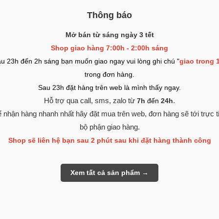
Thông báo
Mở bán từ sáng ngày 3 tết
Shop giao hàng 7:00h - 2:00h sáng
u 23h đến 2h sáng bạn muốn giao ngay vui lòng ghi chú "
giao trong 
trong đơn hàng.
Sau 23h đặt hàng trên web là mình thấy ngay.
Hỗ trợ qua call, sms, zalo từ
.
7h
đến
24h
 nhận hàng nhanh nhất hãy đặt mua trên web, đơn hàng sẽ tới trực t
bộ phận giao hàng.
Shop sẽ liên hệ bạn sau 2 phút sau khi đặt hàng thành công
s 10ml tăng cảm giác khoái cảm
ới các công dụng như: