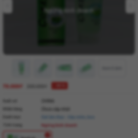
Ngừng kinh doanh
Xem 5 ảnh
70.000₫
↓ 65 %
200.000₫
Xuất xứ
CHINA
Nhãn hàng
Chưa cập nhật
Danh mục
Gel âm đạo - hậu môn, bcs
Tình trạng
Ngừng kinh doanh