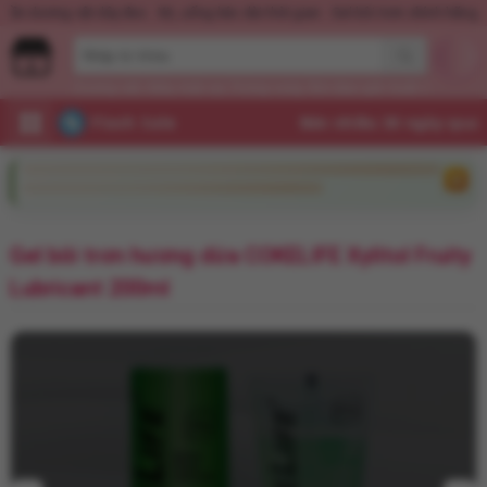
Nước hoa KD Quick Rush
Quần dương vật dây đeo
Xịt, uống kéo dài thời 
Dương vật
Máy mát xa
Trứng rung
Âm đạo giả
Xuất tinh sớm
Flash Sale
Gel bôi trơn hương dừa COKELIFE Xylitol Fruity
Lubricant 200ml