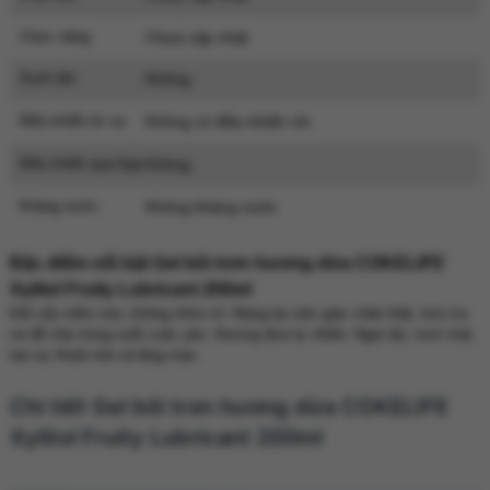
Chức năng
Chưa cập nhật
Sưởi ấm
Không
Điều khiển từ xa
Không có điều khiển rời
Điều khiển qua App
Không
Kháng nước
Không kháng nước
Đặc điểm nổi bật Gel bôi trơn hương dừa COKELIFE
Xylitol Fruity Lubricant 200ml
Kết cấu mềm mịn, không nhờn rít: Mang lại cảm giác chân thật, trơn tru
và dễ chịu trong suốt cuộc yêu. Hương dừa tự nhiên: Ngọt dịu, tươi mát,
tạo sự thoải mái và lãng mạn.
Chi tiết Gel bôi trơn hương dừa COKELIFE
Xylitol Fruity Lubricant 200ml