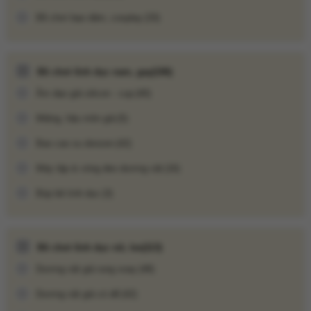
Đồ chơi bạo dâm, cosplay
(33)
Đồ chơi tình dục nam, gay
(106)
Âm đạo giả silicon - cup
(40)
Miệng, hậu môn giả
(5)
Bao cao su donzen
(42)
Máy tập & vòng đeo dương vật
(16)
Búp bê tình dục
(3)
Gel bôi trơn hương dừa COKELIFE có dung tích 200ml
Cách sử dụng:
Đồ chơi tình dục nữ, les
(113)
Làm sạch vùng cần bôi trơn hoặc sextoy.
Dương vật giả rung xoay
(48)
Lấy một lượng gel vừa đủ, thoa trực tiếp lên da hoặc sextoy.
Dương vật giả có đế
(42)
Sau khi sử dụng, rửa sạch bằng nước.