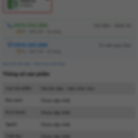
Xanh lá
COKEC
0919.350.899
7h - 24h | 0h - 2h sáng
0919.350.899
7h - 24h | 0h - 2h sáng
Xem Gel âm đạo - hậu môn, bcs khác
Thông số sản phẩm
Loại sản phẩm
Gel âm đạo - hậu môn, bcs
Bảo hành
Chưa cập nhật
Kích thước
Chưa cập nhật
Nguồn
Chưa cập nhật
Chất liệu
Chưa cập nhật