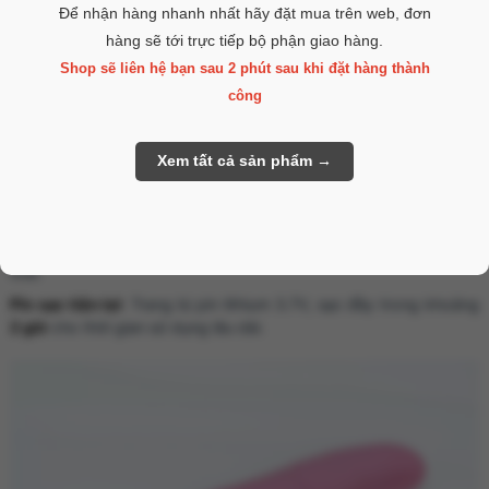
Để nhận hàng nhanh nhất hãy đặt mua trên web, đơn
Đặc điểm nổi bật:
hàng sẽ tới trực tiếp bộ phận giao hàng.
Chất liệu an toàn
: Sản phẩm được làm từ silicone y tế mềm mại
Shop sẽ liên hệ bạn sau 2 phút sau khi đặt hàng thành
kết hợp nhựa ABS cao cấp, thân thiện với làn da và dễ vệ sinh.
công
Đa chế độ rung
: Tích hợp
10 chế độ rung và ngoáy
khác nhau,
giúp chị em dễ dàng thay đổi để tìm ra khoái cảm phù hợp nhất.
Chức năng làm nóng
: Sản phẩm có khả năng gia nhiệt từ
38–
45°C
, mang lại cảm giác chân thật và dễ chịu hơn trong lúc sử
dụng.
Hoạt động êm ái
: Độ ồn dưới 50db, kín đáo và không gây phiền
toái.
Pin sạc tiện lợi
: Trang bị pin lithium 3.7V, sạc đầy trong khoảng
2 giờ
cho thời gian sử dụng lâu dài.