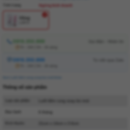
Tình trạng
Ngừng kinh doanh
Hồng
L2810
0919.350.899
7h - 24h | 0h - 2h sáng
0919.350.899
7h - 24h | 0h - 2h sáng
Xem Lưỡi liếm rung xoay bú mút khác
Thông số sản phẩm
Loại sản phẩm
Lưỡi liếm rung xoay bú mút
Bảo hành
6 tháng
Kích thước
21cm x 14cm x 3.6cm