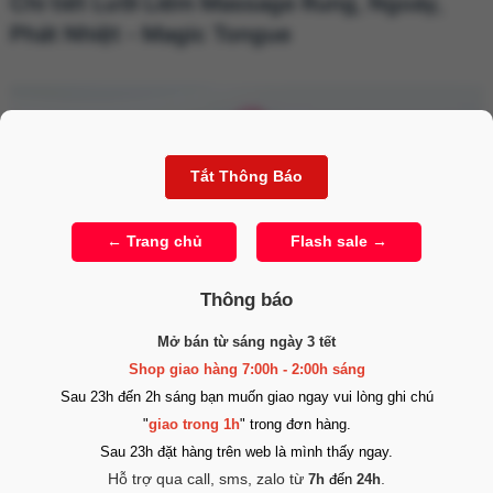
Chi tiết Lưỡi Liếm Massage Rung, Ngoáy,
Phát Nhiệt - Magic Tongue
Thông báo
Mở bán từ sáng ngày 3 tết
Shop giao hàng 7:00h - 2:00h sáng
Sau 23h đến 2h sáng bạn muốn giao ngay vui lòng ghi chú
"
giao trong 1h
" trong đơn hàng.
Sau 23h đặt hàng trên web là mình thấy ngay.
Lưỡi Liếm Massage Rung Ngoáy – Magic Tongue
Hỗ trợ qua call, sms, zalo từ
.
7h
đến
24h