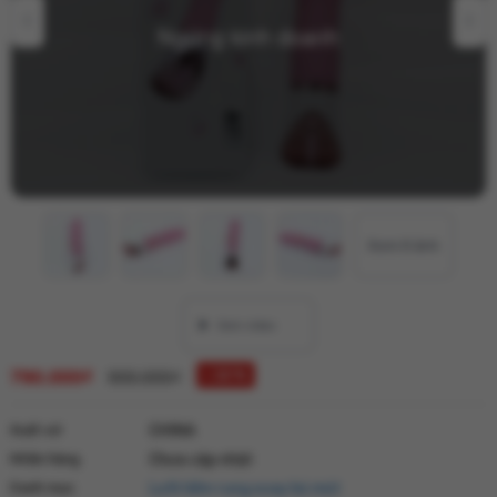
Ngừng kinh doanh
Xem 9 ảnh
790.000₫
↓ 12 %
900.000₫
Xuất xứ
CHINA
Nhãn hàng
Chưa cập nhật
Danh mục
Lưỡi liếm rung xoay bú mút