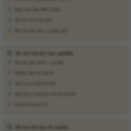
Máy massage điểm G
(60)
Đồ chơi kích hậu
(43)
Đồ chơi bạo dâm, cosplay
(33)
Đồ chơi tình dục nam, gay
(106)
Âm đạo giả silicon - cup
(40)
Miệng, hậu môn giả
(5)
Bao cao su donzen
(42)
Máy tập & vòng đeo dương vật
(16)
Búp bê tình dục
(3)
Sau khi sưởi ấm 15p chức năng sửi ấm sẽ tự động tắt, nhiệt độ
khoảng 35-40C
Đồ chơi tình dục nữ, les
(111)