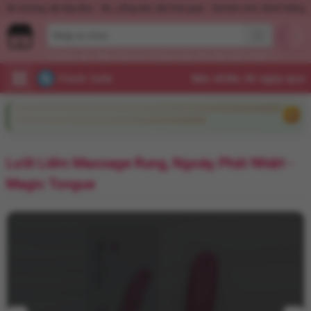
Nước hoa KD Quick Rush
Quần dương vật dây đeo
Xịt, uống kéo dài thời 
Dương vật
Máy mát xa
Trứng rung
Âm đạo giả
Xuất tinh sớm
Flash Sale
Lưỡi Liếm Massage Rung, Ngoáy, Phát Nhiệt -
Magic Tongue