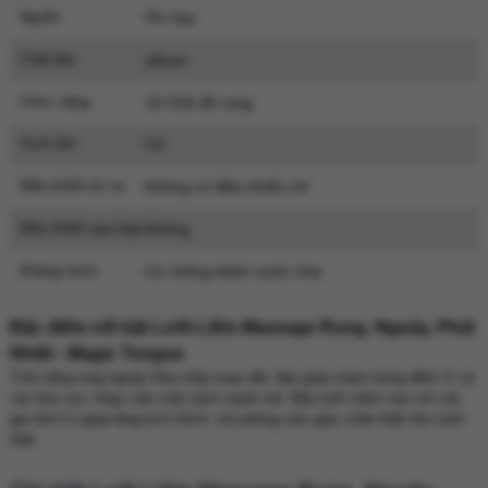
Nguồn
Pin Sạc
Chất liệu
silicon
Chức năng
10 Chế độ rung
Sưởi ấm
Có
Điều khiển từ xa
Không có điều khiển rời
Điều khiển qua App
Không
Kháng nước
Có chống thấm nước nhẹ
Đặc điểm nổi bật Lưỡi Liếm Massage Rung, Ngoáy, Phát
Nhiệt - Magic Tongue
Tính năng rung ngoáy theo nhịp xoay độc đáo giúp chạm trúng điểm G và
các khu vực nhạy cảm một cách mạnh mẽ. Đầu lưỡi mềm mại với các
gai nhỏ li ti giúp tăng kích thích, mô phỏng cảm giác chân thật như lưỡi
thật.