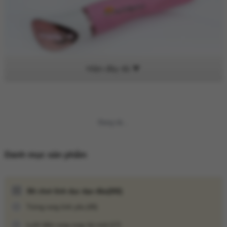
Chế độ sưởi ấm thông minh mang lại cảm giác ấm áp tự nhiên,
nâng cao trải nghiệm khoái cảm vượt trội.
Không thể tải nội dung
Cách sử dụng:
Danh mục sản phẩm
Nhấn giữ nút nguồn 3 giây để khởi động.
Chọn chế độ rung/ngoáy bằng nút điều khiển (M).
Đồ chơi tình dục dạo đầu
(202)
Có thể kích hoạt chế độ làm nóng để tăng sự hưng phấn.
Trứng rung tình yêu
(49)
Sau khi sử dụng, vệ sinh sạch sẽ bằng xà phòng hoặc dung dịch
vệ sinh chuyên dụng.
Lưỡi liếm rung xoay bú mút
(17)