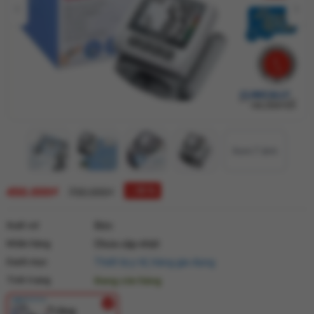
Xem 7 ảnh
450.000₫
↓ 35 %
700.000₫
Xuất xứ
Đức
Nhãn hàng
Chưa cập nhật
Danh mục
Thiết bị y tế, hàng gia dụng
Tình trạng
Đang còn hàng
Trắng