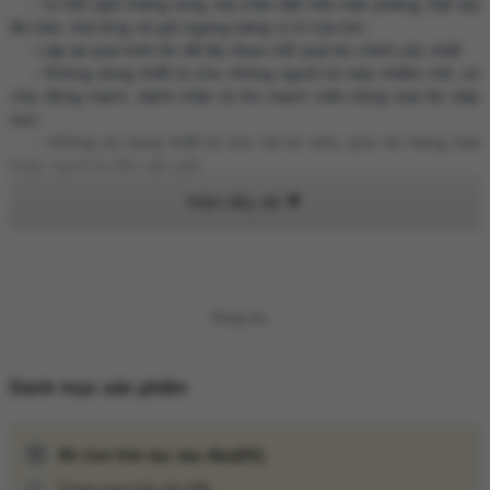
- Tư thế ngồi thẳng lưng, hai chân đặt trên mặt phẳng, Đặt tay
lên bàn, thả lỏng và giữ ngang bằng vị trí của tim.
- Lặp lại quá trình đo để lấy được kết quả đo chính xác nhất
- Không dùng thiết bị cho những người bị máu nhiễm mỡ, xơ
vữa động mạch, bệnh nhân bị tim mạch (nên dùng loại đo bắp
tay)
- Không sử dụng thiết bị cho trẻ sơ sinh, phụ nữ mang thai
hoặc người bị tiền sản giật.
- Không đo trên vết thương cổ tay
- Bảo quản nơi khô thoáng, tránh ánh nắng mặt trời chiếu trực
tiếp
3. BỘ SẢN PHẨM GỒM CÓ:
- Máy đo huyết áp
- Vòng pit.
Không thể tải nội dung
- Pin; Hai pin AAA - 1.5v.
- Giấy hướng dẫn sử dụng.
Danh mục sản phẩm
Đồ chơi tình dục dạo đầu
(201)
Trứng rung tình yêu
(48)