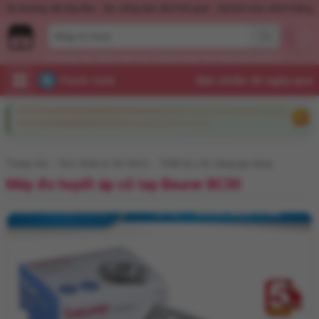
Nước hoa KD Quick Rush
Quần dương vật dây đeo
Xịt, uống kéo dài thời 
Dương vật
Máy mát xa
Trứng rung
Âm đạo giả
Xuất tinh sớm
Flash Sale
Trang chủ
Sức khỏe & Sở thích
Thiết bị y tế, hàng gia dụng
Máy đo huyết áp cổ tay Beurer BC30