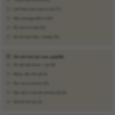
Lưỡi liếm rung xoay bú mút
(17)
Máy massage điểm G
(60)
Đồ chơi kích hậu
(43)
Đồ chơi bạo dâm, cosplay
(33)
Đồ chơi tình dục nam, gay
(106)
Âm đạo giả silicon - cup
(40)
Miệng, hậu môn giả
(5)
Bao cao su donzen
(42)
Máy đo huyết áp cổ tay Beurer BC30
Máy tập & vòng đeo dương vật
(16)
Búp bê tình dục
(3)
Update gần nhất lúc 14:00:04 06/08/2026