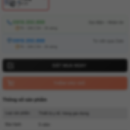
BC30
0919.350.899
7h - 24h | 0h - 2h sáng
0919.350.899
7h - 24h | 0h - 2h sáng
THÊM VÀO GIỎ
Thông số sản phẩm
Loại sản phẩm
Thiết bị y tế, hàng gia dụng
Bảo hành
5 năm