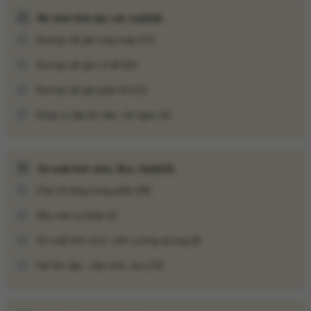
Đồ chơi tình dục nữ, les
(112)
Dương vật giả rung xoay
(47)
Dương vật giả có đế
(42)
Dương vật giả quần lót
(21)
Dụng cụ tập âm đạo, nở ngực
(2)
Xịt xuất tinh sớm, Bcs, Gel
(123)
Chai hít tăng hưng phấn
(38)
Dầu mát xa body
(2)
Xịt xuất tinh sớm, viên cường dương
(9)
Gel âm đạo - hậu môn, bcs
(74)