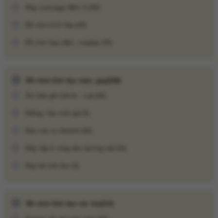
Máy massage điểm G
(60)
Đồ chơi kích hậu
(43)
Đồ chơi bạo dâm, cosplay
(33)
Đồ chơi tình dục nam, gay
(106)
Âm đạo giả silicon - cup
(40)
Miệng, hậu môn giả
(5)
Bao cao su donzen
(42)
Máy tập & vòng đeo dương vật
(16)
Búp bê tình dục
(3)
Đồ chơi tình dục nữ, les
(113)