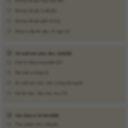
Dương vật giả rung xoay
(48)
Dương vật giả có đế
(42)
Dương vật giả quần lót
(21)
Dụng cụ tập âm đạo, nở ngực
(2)
Xịt xuất tinh sớm, Bcs, Gel
(119)
Chai hít tăng hưng phấn
(37)
Dầu mát xa body
(2)
Xịt xuất tinh sớm, viên cường dương
(9)
Gel âm đạo - hậu môn, bcs
(71)
Sức khỏe & Sở thích
(66)
Thực phẩm chức năng
(0)