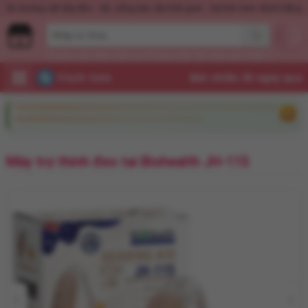
Nước hoa KD Quick Rush
Quần dương vật dây đeo
Xịt, uống kéo dài thời 
Dương vật
Máy mát xa
Trứng rung
Âm đạo giả
Xuất tinh sớm
Flash Sale
Máy trợ thính đeo tai Biohealth JH-115