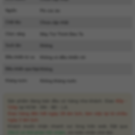
Nguồn
Pin cúc áo
Chất liệu
Chưa cập nhật
Chức năng
Máy Trợ Thính Đeo Ta
Sưởi ấm
Không
Điều khiển từ xa
Không có điều khiển rời
Điều khiển qua App
Không
Kháng nước
Không kháng nước
Sản phẩm đang bán đều có hàng nha khách. Giao
60p -
120p
tại HCM - ĐN - BD - LA.
Giao hàng đến hết ngày 28 âm lịch, làm việc lại từ chiều
ngày 2 âm lịch.
Khách muốn nhận nhanh vui lòng trên web. Đặt qua
ZALO có thể phản hồi chậm
, xin kiên nhẫn chờ đợi.