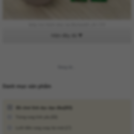
Máy trợ thính đeo tai Biohealth JH-115
Update gần nhất lúc 11:00:00 06/08/2026
Không thể tải nội dung
Danh mục sản phẩm
Đồ chơi tình dục dạo đầu
(203)
Trứng rung tình yêu
(50)
Lưỡi liếm rung xoay bú mút
(17)