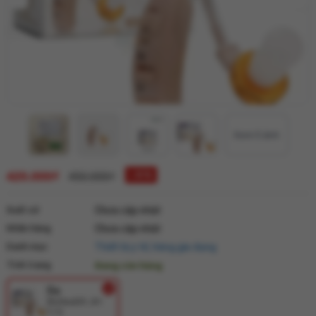
Xem 5 ảnh
420.000₫
↓ 6 %
450.000₫
Xuất xứ
Chưa cập nhật
Nhãn hàng
Chưa cập nhật
Danh mục
Thiết bị y tế, hàng gia dụng
Tình trạng
Đang còn hàng
Da
Biohealth JH-
115