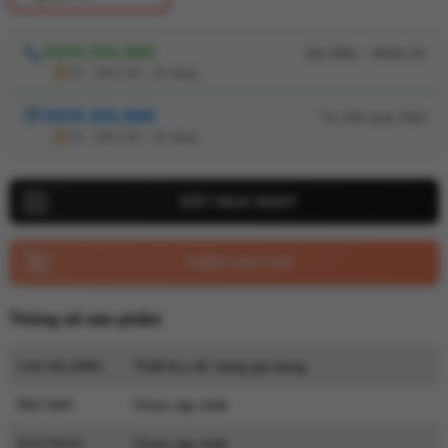
0919.350.899
7h - 24h | 0h - 2h sáng
0919.350.899
7h - 24h | 0h - 2h sáng
THÊM VÀO GIỎ
Thông số sản phẩm
Loại sản phẩm
Thiết bị y tế, hàng gia dụng
Bảo hành
Chưa cập nhật
Kích thước
Chưa cập nhật