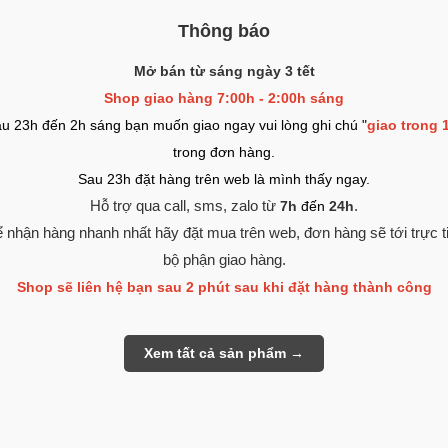
Thông báo
Mở bán từ sáng ngày 3 tết
Shop giao hàng 7:00h - 2:00h sáng
u 23h đến 2h sáng bạn muốn giao ngay vui lòng ghi chú "
giao trong 
trong đơn hàng.
Sau 23h đặt hàng trên web là mình thấy ngay.
Hỗ trợ qua call, sms, zalo từ
.
7h
đến
24h
 nhận hàng nhanh nhất hãy đặt mua trên web, đơn hàng sẽ tới trực t
bộ phận giao hàng.
Shop sẽ liên hệ bạn sau 2 phút sau khi đặt hàng thành công